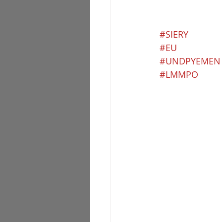
#SIERY
#EU
#UNDPYEMEN
#LMMPO