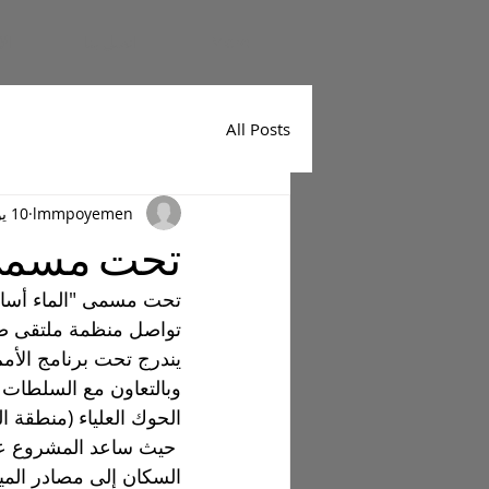
More
اتصل بنا
الا
All Posts
lmmpoyemen
10 يونيو 2024
تحت مسمى 
تحت مسمى "الماء أساس
تواصل منظمة ملتقى صنا
يندرج تحت برنامج الأمم 
وبالتعاون مع السلطات 
الحوك العلياء (منطقة ال
 حيث ساعد المشروع على
السكان إلى مصادر الميا