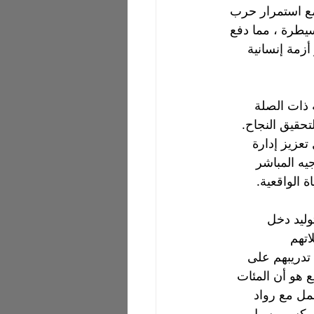
مع استمرار حرب 
سيطرة ، مما دفع 
أزمة إنسانية 
لأساسية ذات الصلة 
تحقيق النجاح.
50 شابًا و شابه من أجل تعزيز إدارة 
يه المباشر 
 الواقعية.
توليد دخل 
تهم 
 تدريبهم على 
ع هو أن المئات 
ل مع رواد 
قة وكسب سبل 