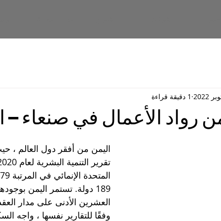
خبار
الشركاء
المشاريع
عن المنظمة
الرئي
1 دقيقة قراءة
اليمن من أفقر دول العالم ، ح
189 دولة. تستمر اليمن بوجوده
العشرين الأدنى على مدار العقد
وفقًا للتقارير نفسها ، واجه السك