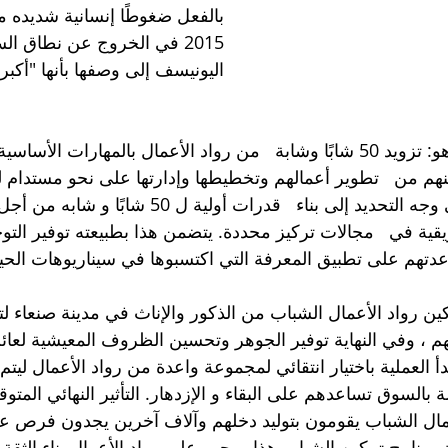
بالفعل ضغوطًا إنسانية شديده 
2015 في الخروج عن نطاق ال
اليونيسف إلى وصفها بأنها "أكبر 
الهدف العام للمشروع هو: تزويد 50 شابًا وشابة   من رواد الأعمال بالمهارات ا
هم من   تطوير أعمالهم وتخطيطها وإدارتها على نحو مستدام ل
يهدف الهدف أعلاه على وجه التحديد إلى بناء   قدرات أولية ل 
قية في   مجالات تركيز محددة. يتضمن هذا بطبيعته توفير التوج
عدتهم على تطبيق المعرفة التي اكتسبوها في سيناريوهات الحياة
LM إلى تمكين رواد الأعمال الشباب من الذكور والإناث في مدينة صنعاء ل
 ، وفي النهاية توفير الجوهر وتحسين الظروف المعيشية لعائلا
أ العملية باختيار انتقائي لمجموعة واعدة من رواد الأعمال ليتم
السوق تساعدهم على البقاء و الإزدهار. التأثير النهائي المتوق
ال الشباب يقومون بتوليد دخلهم وآلاف آخرين يجدون فرص عم
ز برنامج تمكين الشباب هذا ، يجب على رواد الأعمال بناء الث